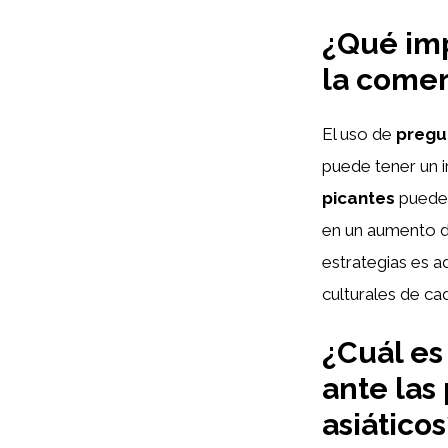
¿Qué imp
la comer
El uso de
pregu
puede tener un i
picantes
pueden
en un aumento de
estrategias es a
culturales de ca
¿Cuál es
ante las
asiáticos