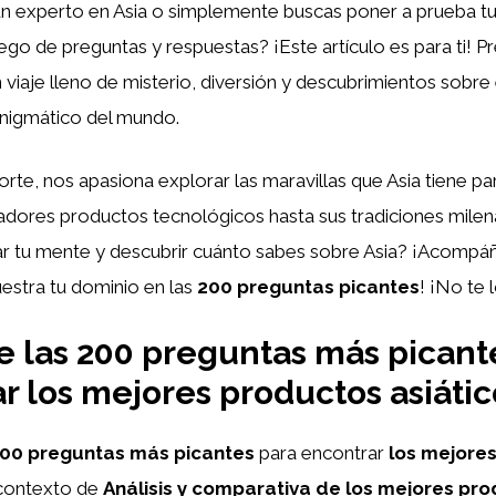
un experto en Asia o simplemente buscas poner a prueba tu
uego de preguntas y respuestas? ¡Este artículo es para ti! P
 viaje lleno de misterio, diversión y descubrimientos sobre 
enigmático del mundo.
rte, nos apasiona explorar las maravillas que Asia tiene pa
dores productos tecnológicos hasta sus tradiciones milena
iar tu mente y descubrir cuánto sabes sobre Asia? ¡Acompá
estra tu dominio en las
200 preguntas picantes
! ¡No te 
 las 200 preguntas más picant
r los mejores productos asiátic
200 preguntas más picantes
para encontrar
los mejore
 contexto de
Análisis y comparativa de
los mejores pr