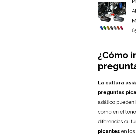
P
A
M
6
¿Cómo in
pregunta
La cultura asiá
preguntas pic
asiático pueden 
como en el tono 
diferencias cult
picantes
en los