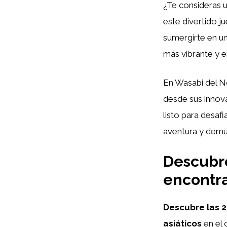
¿Te consideras 
este divertido j
sumergirte en un
más vibrante y 
En Wasabi del No
desde sus innova
listo para desaf
aventura y demu
Descubre
encontra
Descubre las 
asiáticos
en el