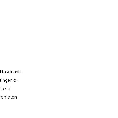
 fascinante
 ingenio,
bre la
 prometen