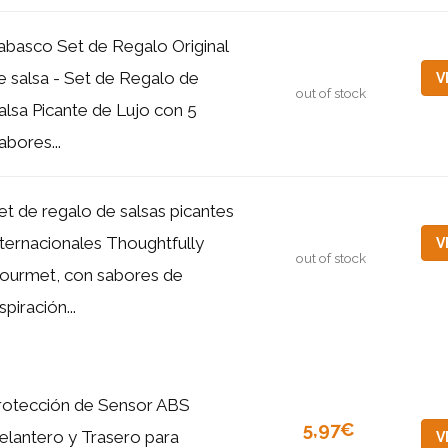
abasco Set de Regalo Original
e salsa - Set de Regalo de
V
out of stock
alsa Picante de Lujo con 5
abores...
et de regalo de salsas picantes
nternacionales Thoughtfully
V
out of stock
ourmet, con sabores de
spiración...
rotección de Sensor ABS
5,97€
elantero y Trasero para
V