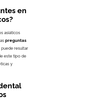
antes en
cos?
s asiáticos
las
preguntas
e puede resultar
de este tipo de
ticas y
dental
os