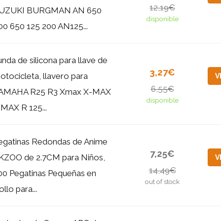
12,19€
UZUKI BURGMAN AN 650
disponible
00 650 125 200 AN125...
unda de silicona para llave de
3,27€
otocicleta, llavero para
V
6,55€
AMAHA R25 R3 Xmax X-MAX
disponible
 MAX R 125...
egatinas Redondas de Anime
7,25€
KZOO de 2.7CM para Niños,
V
14,49€
00 Pegatinas Pequeñas en
out of stock
llo para...