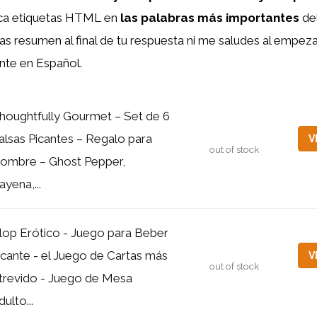
oca etiquetas HTML
en
las palabras más importantes
del
as resumen al final de tu respuesta ni me saludes al empezar 
nte en Español.
houghtfully Gourmet – Set de 6
alsas Picantes – Regalo para
V
out of stock
ombre – Ghost Pepper,
ayena,...
lop Erótico - Juego para Beber
icante - el Juego de Cartas más
V
out of stock
trevido - Juego de Mesa
dulto...