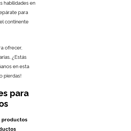
s habilidades en
repárate para
el continente
ra ofrecer,
rias. ¿Estás
ñanos en esta
lo pierdas!
es para
os
s productos
oductos