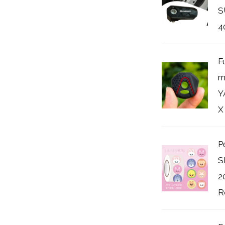
S
4
F
m
Y
X
P
S
2
Ro