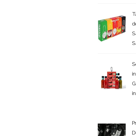
T
d
S
S
S
i
G
in
P
D