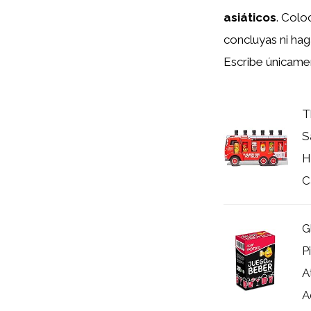
asiáticos
. Col
concluyas ni hag
Escribe únicame
T
S
H
C
G
P
A
A