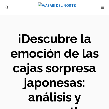
Saltar
M
al
contenido
¡Descubre la
emoción de las
cajas sorpresa
japonesas:
análisis y